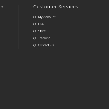
on
Customer Services
My Account
FAQ
Store
Tracking
Contact Us