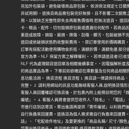
另加外包裝袋，避免破壞商品原包裝。 依消保法規定七日猶豫
非試用期)，退換貨商品需包裝完好無損，且不影響二次銷售
用、以致缺乏完整性即失去再販售價值時,恕無法退貨。 退
卡、贈品、配件，切勿毀損原包裝或遺漏任何配件，若商品
素造成故障、損毀、磨損、擦傷、刮傷、髒污、包裝破損不完
退回或依破損狀態酌收整新費用。 • 原訂單使用折價碼購買
訂單有搭配活動使用購物金折抵、滿額折價、滿額免運,部分
官方為準，NLF 保留方案之解釋權利。 • 若申請退貨者(已
NLF 代為處理銷貨退回單及相關後續事宜。 • 因電腦解析
的商品實品為準。 下單前如欲確認在庫數量及任何商品相關問
息功能洽詢。 換貨流程 換貨流程 1. 換貨請一律請保持商
完整。 2. 請利用網站的訊息功能聯絡客服人員,說明換貨情形
客服人員回覆確認可換貨後，於包裹內附上紙條註明您的「
編號」。 4. 客服人員將會提供您收件人「姓名」、「電話」、
市進行店到店寄貨。寄出後請再提供「寄件編號」以利我們後續
自行負擔來回運費。退換貨為個人需求需自行負擔來回運費。 
話」、「宅配收件地址」及要更換的「商品名稱/ 尺寸/顏色
您寄出換貨商品。 退貨退款流程 退貨退款流程 1. 收到商品的