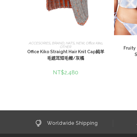
選擇規格
ACCESORIES
,
BRAND
,
HATS
,
NEW
,
Office Kiko
,
OTHER
Fruity
Office Kiko Straight Hair Knit Cap純羊
毛遮耳短毛帽/灰橘
NT$
2,480
Worldwide Shipping