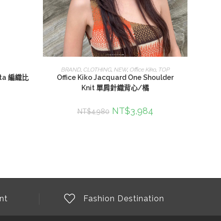
加入購物車
BRAND
,
CLOTHING
,
NEW
,
Office Kiko
,
TOP
rita 編織比
Office Kiko Jacquard One Shoulder
Knit 單肩針織背心/橘
NT$
3,984
NT$
4,980
nt
Fashion Destination