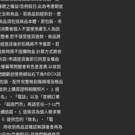
期之權益(含例假日,此為考慮期並
之全新商品，若商品如經拆封、使
回商品須包括商品本體，原包裝、吊
因消費者個人不當使用產生人為因
整者,恕不接受退貨退款，商品將
，經退貨後折扣碼將不予復原。若
退款時將不退購物金,計算方式將依
收到貨),申請退貨後即已同意全權由
度及螢幕等問題會有色差差異,以收到
題歡迎使用網站右下角INBOX訊
品、包裝、配件完整無刮傷損壞及贈品
並附上購買證明相關照片。 3. 經
姓名」、「電話」以及「官網訂單
「超商門市」再請至任—7-11門
追蹤。 5. 退換貨為個人需求需
6. 提供您的「姓名」、「電
」,待收到商品並確認無誤後會再為
7日內(含例假日),與我們聯絡退貨