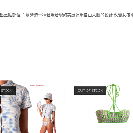
格, 不會讓妳露出重點部位,而是營造一種若隱若現的美感運用自由大膽的設計,
 STOCK
OUT OF STOCK