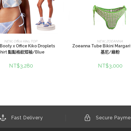
選擇規格
選擇規格
NEW
,
Office Kiko
,
TOP
NEW
,
ZOEANNA
 Booty x Office Kiko Droplets
Zoeanna Tube Bikini Marga
Shirt 點點格紋短袖/Blue
基尼/綠粉
NT$
3,280
NT$
3,000
Fast Delivery
Secure Payme