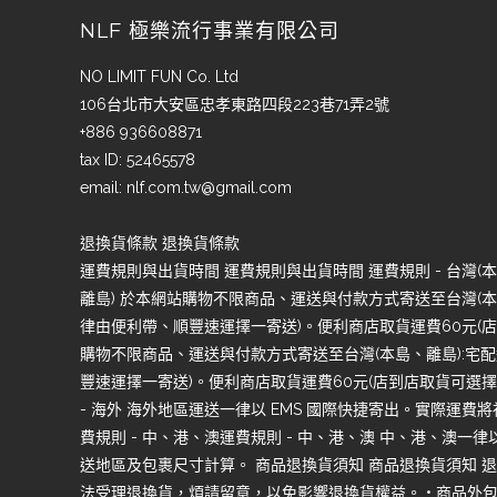
NLF 極樂流行事業有限公司
NO LIMIT FUN Co. Ltd
106台北市大安區忠孝東路四段223巷71弄2號
+886 936608871
tax ID: 52465578
email:
nlf.com.tw@gmail.com
退換貨條款 退換貨條款
運費規則與出貨時間 運費規則與出貨時間 運費規則 - 台灣(本島
離島) 於本網站購物不限商品、運送與付款方式寄送至台灣(本島
律由便利帶、順豐速運擇一寄送)。便利商店取貨運費60元(店到
購物不限商品、運送與付款方式寄送至台灣(本島、離島):宅配
豐速運擇一寄送)。便利商店取貨運費60元(店到店取貨可選擇7-1
- 海外 海外地區運送一律以 EMS 國際快捷寄出。實際運費
費規則 - 中、港、澳運費規則 - 中、港、澳 中、港、澳
送地區及包裹尺寸計算。 商品退換貨須知 商品退換貨須知 退
法受理退換貨，煩請留意，以免影響退換貨權益。 • 商品外